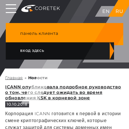
Выделенные серверы в ЕС, Японии, ГК, США
EN
RU
NVME VPS & cPanel премиум хостинг в
Германии
панель клиента
ВХОД ЗДЕСЬ
Главная
→
Новости
ICANN опубликовала подробное руководство
о том, чего следует ожидать во время
обновления KSK в корневой зоне
10.10.2018
ICANN
Корпорация
готовится к первой в истории
смене криптографических ключей, которые
служат защитой для системы доменных имен