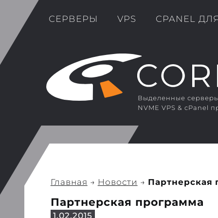
СЕРВЕРЫ
VPS
CPANEL ДЛ
Выделенные серверы 
NVME VPS & cPanel п
Главная
→
Новости
→
Партнерская 
Партнерская программа
1.02.2015