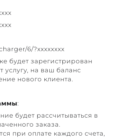
xxxx
xxxx
/charger/6/?xxxxxxxx
лке будет зарегистрирован
т услугу, на ваш баланс
ение нового клиента.
раммы
:
ие будет рассчитываться в
аченного заказа.
ся при оплате каждого счета,