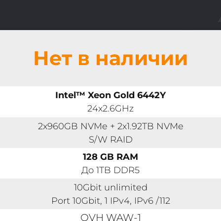
Нет в наличии
Intel™ Xeon Gold 6442Y
24x2.6GHz
2x960GB NVMe + 2x1.92TB NVMe
S/W RAID
128 GB RAM
До 1TB DDR5
10Gbit unlimited
Port 10Gbit, 1 IPv4, IPv6 /112
OVH WAW-1