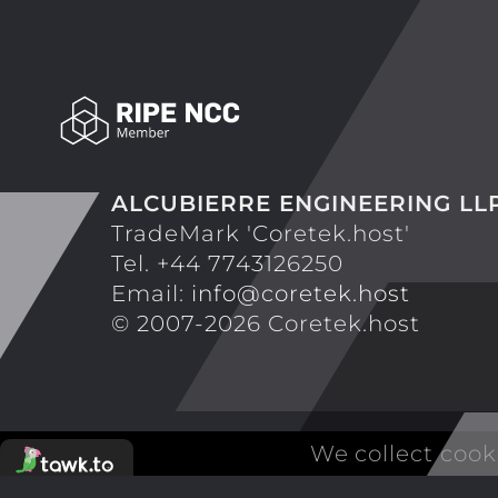
ALCUBIERRE ENGINEERING LL
TradeMark 'Coretek.host'
Tel. +44 7743126250
Email:
info@coretek.host
© 2007-2026 Coretek.host
We collect cook