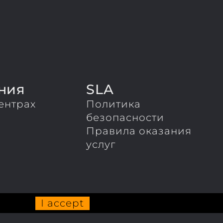
ния
SLA
ентрах
Политика
ы
безопасности
Правила оказания
услуг
I accept