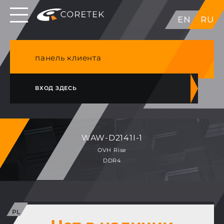
Выделенные серверы в ЕС, Японии, ГК, США
EN
RU
NVME VPS & cPanel премиум хостинг в
Германии
панель клиента
ВХОД ЗДЕСЬ
WAW-D2141I-1
OVH Rise
DDR4