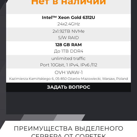
Нет в наличии
Intel™ Xeon Gold 6312U
24x2.4GHz
2x1.92TB NVMe
S/W RAID
128 GB RAM
До 1TB DDR4
unlimited traffic
Port 10Gbit, 1 IPv4, IPv6 /112
OVH WAW-1
Kazimierza Kamińskiego 6, 05-850 Ożarów Mazowiecki, Warsaw, Poland
ЗАДАТЬ ВОПРОС
ПРЕИМУЩЕСТВА ВЫДЕЛЕНОГО
СЕРВЕРА ОТ CORETEK