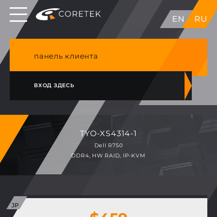
Выделенные серверы в ЕС, Японии, ГК, США
EN
RU
NVME VPS & cPanel премиум хостинг в
Германии
панель клиента
ВХОД ЗДЕСЬ
TYO-XS4314-1
Dell R750
DDR4, HW RAID, IP-KVM