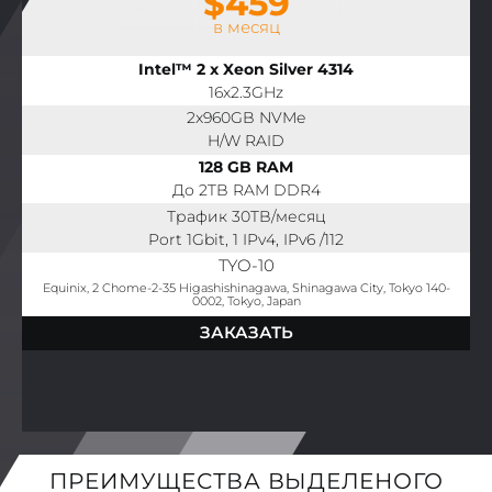
$459
в месяц
Intel™ 2 x Xeon Silver 4314
16x2.3GHz
2x960GB NVMe
H/W RAID
128 GB RAM
До 2TB RAM DDR4
Трафик 30TB/месяц
Port 1Gbit, 1 IPv4, IPv6 /112
TYO-10
Equinix, 2 Chome-2-35 Higashishinagawa, Shinagawa City, Tokyo 140-
0002, Tokyo, Japan
ЗАКАЗАТЬ
ПРЕИМУЩЕСТВА ВЫДЕЛЕНОГО