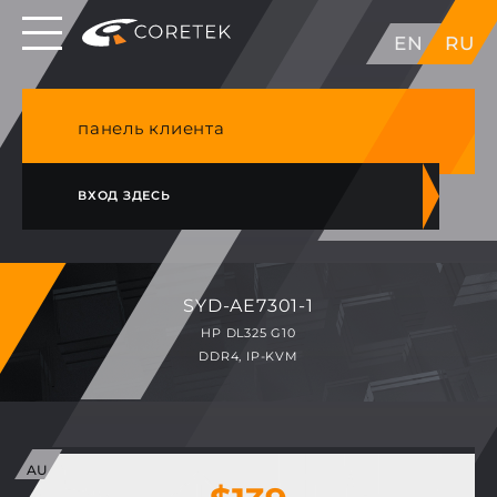
Выделенные серверы в ЕС, Японии, ГК, США
EN
RU
NVME VPS & cPanel премиум хостинг в
Германии
панель клиента
ВХОД ЗДЕСЬ
SYD-AE7301-1
HP DL325 G10
DDR4, IP-KVM