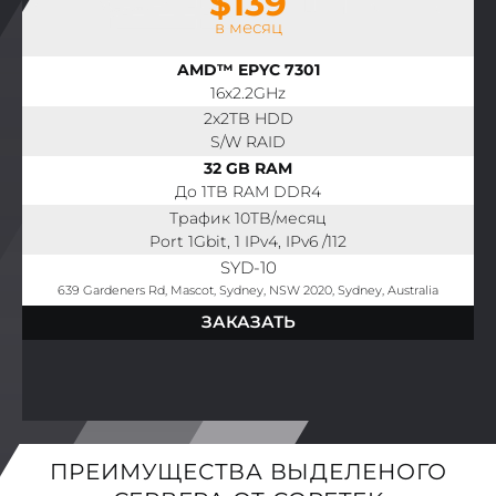
$139
в месяц
AMD™ EPYC 7301
16x2.2GHz
2x2TB HDD
S/W RAID
32 GB RAM
До 1TB RAM DDR4
Трафик 10TB/месяц
Port 1Gbit, 1 IPv4, IPv6 /112
SYD-10
639 Gardeners Rd, Mascot, Sydney, NSW 2020, Sydney, Australia
ЗАКАЗАТЬ
ПРЕИМУЩЕСТВА ВЫДЕЛЕНОГО