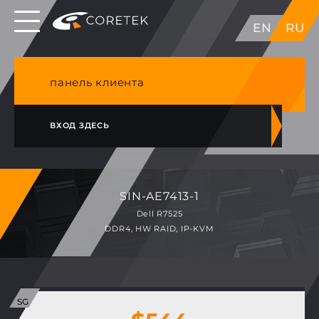
Выделенные серверы в ЕС, Японии, ГК, США
EN
RU
NVME VPS & cPanel премиум хостинг в
Германии
панель клиента
ВХОД ЗДЕСЬ
SIN-AE7413-1
Dell R7525
DDR4, HW RAID, IP-KVM