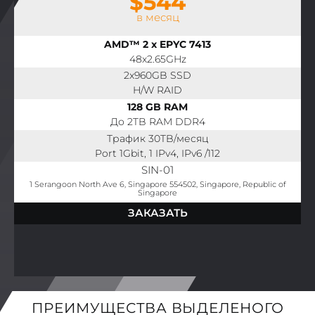
$544
в месяц
AMD™ 2 x EPYC 7413
48x2.65GHz
2x960GB SSD
H/W RAID
128 GB RAM
До 2TB RAM DDR4
Трафик 30TB/месяц
Port 1Gbit, 1 IPv4, IPv6 /112
SIN-01
1 Serangoon North Ave 6, Singapore 554502, Singapore, Republic of
Singapore
ЗАКАЗАТЬ
ПРЕИМУЩЕСТВА ВЫДЕЛЕНОГО