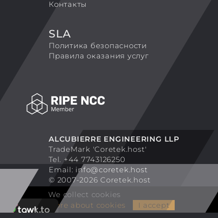
Контакты
SLA
Политика безопасности
Правила оказания услуг
ALCUBIERRE ENGINEERING LLP
TradeMark 'Coretek.host'
Tel. +44 7743126250
Email:
info@coretek.host
© 2007-2026 Coretek.host
We collect cookies
More about cookies
I accept