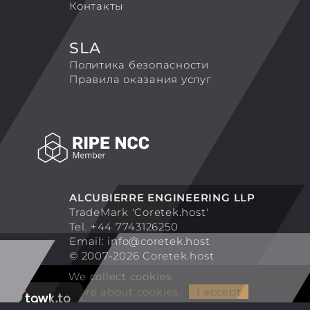
Контакты
SLA
Политика безопасности
Правила оказания услуг
ALCUBIERRE ENGINEERING LLP
TradeMark 'Coretek.host'
Tel. +44 7743126250
Email:
info@coretek.host
© 2007-2026 Coretek.host
We collect cookies
More about cookies
I accept