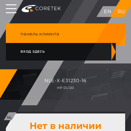
Выделенные серверы в ЕС, Японии, ГК, США
EN
RU
NVME VPS & cPanel премиум хостинг в
Германии
панель клиента
ВХОД ЗДЕСЬ
NLE-X-E31230-16
HP DL120
Нет в наличии