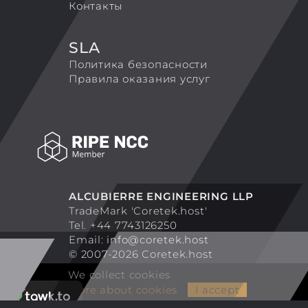
Контакты
SLA
Политика безопасности
Правила оказания услуг
ALCUBIERRE ENGINEERING LLP
TradeMark 'Coretek.host'
Tel. +44 7743126250
Email:
info@coretek.host
© 2007-2026 Coretek.host
We collect cookies
More about cookies
I accept