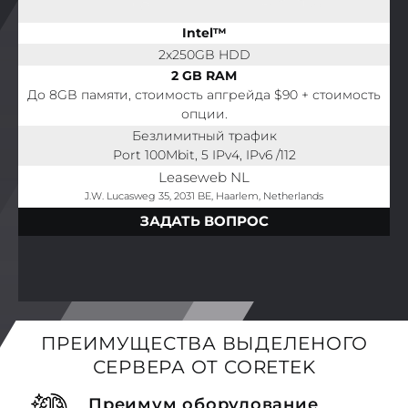
Intel™
2x250GB HDD
2 GB RAM
До 8GB памяти, стоимость апгрейда $90 + стоимость
опции.
Безлимитный трафик
Port 100Mbit, 5 IPv4, IPv6 /112
Leaseweb NL
J.W. Lucasweg 35, 2031 BE, Haarlem, Netherlands
ЗАДАТЬ ВОПРОС
ПРЕИМУЩЕСТВА ВЫДЕЛЕНОГО
СЕРВЕРА ОТ CORETEK
Преимум оборудование