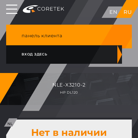
Выделенные серверы в ЕС, Японии, ГК, США
EN
RU
NVME VPS & cPanel премиум хостинг в
Германии
панель клиента
ВХОД ЗДЕСЬ
NLE-X3210-2
HP DL120
Нет в наличии