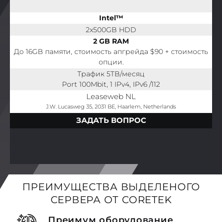
Intel™
2x500GB HDD
2 GB RAM
До 16GB памяти, стоимость апгрейда $90 + стоимость
опции.
Трафик 5TB/месяц
Port 100Mbit, 1 IPv4, IPv6 /112
Leaseweb NL
J.W. Lucasweg 35, 2031 BE, Haarlem, Netherlands
ЗАДАТЬ ВОПРОС
ПРЕИМУЩЕСТВА ВЫДЕЛЕНОГО
СЕРВЕРА ОТ CORETEK
Преимум оборудование