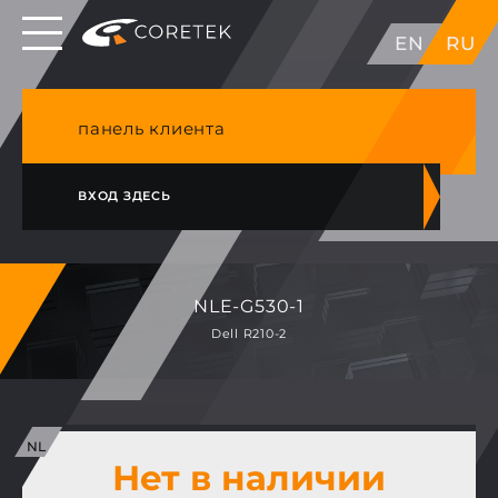
Выделенные серверы в ЕС, Японии, ГК, США
EN
RU
NVME VPS & cPanel премиум хостинг в
Германии
панель клиента
ВХОД ЗДЕСЬ
NLE-G530-1
Dell R210-2
Нет в наличии