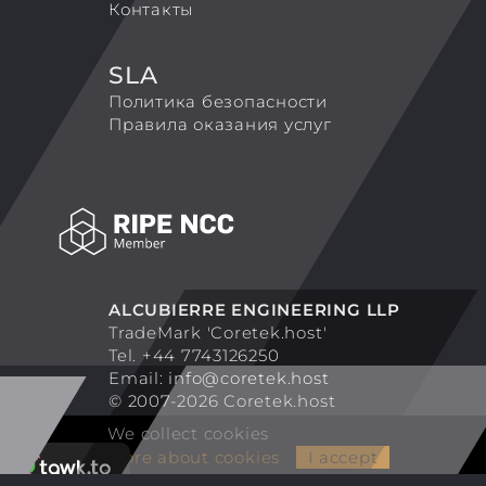
Контакты
SLA
Политика безопасности
Правила оказания услуг
ALCUBIERRE ENGINEERING LLP
TradeMark 'Coretek.host'
Tel. +44 7743126250
Email:
info@coretek.host
© 2007-2026 Coretek.host
We collect cookies
More about cookies
I accept