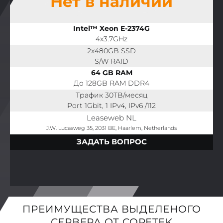
Нет в наличии
Intel™ Xeon E-2374G
4x3.7GHz
2x480GB SSD
S/W RAID
64 GB RAM
До 128GB RAM DDR4
Трафик 30TB/месяц
Port 1Gbit, 1 IPv4, IPv6 /112
Leaseweb NL
J.W. Lucasweg 35, 2031 BE, Haarlem, Netherlands
ЗАДАТЬ ВОПРОС
ПРЕИМУЩЕСТВА ВЫДЕЛЕНОГО
СЕРВЕРА ОТ CORETEK