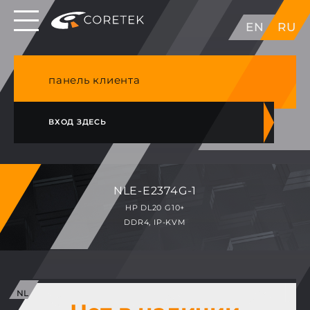
Выделенные серверы в ЕС, Японии, ГК, США
EN
RU
NVME VPS & cPanel премиум хостинг в
Германии
панель клиента
ВХОД ЗДЕСЬ
NLE-E2374G-1
HP DL20 G10+
DDR4, IP-KVM