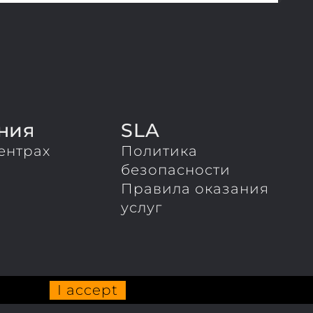
ния
SLA
ентрах
Политика
ы
безопасности
Правила оказания
услуг
I accept