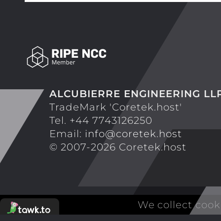
ALCUBIERRE ENGINEERING LL
TradeMark 'Coretek.host'
Tel. +44 7743126250
Email:
info@coretek.host
© 2007-2026 Coretek.host
We collect cook