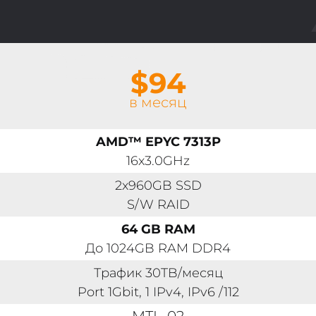
$94
в месяц
AMD™ EPYC 7313P
16x3.0GHz
2x960GB SSD
S/W RAID
64 GB RAM
До 1024GB RAM DDR4
Трафик 30TB/месяц
Port 1Gbit, 1 IPv4, IPv6 /112
MTL-02