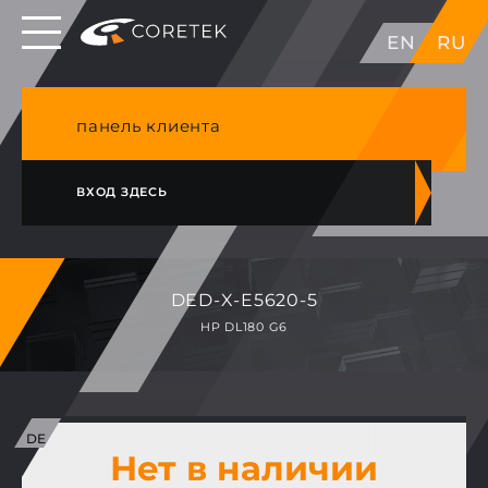
Выделенные серверы в ЕС, Японии, ГК, США
EN
RU
NVME VPS & cPanel премиум хостинг в
Германии
панель клиента
ВХОД ЗДЕСЬ
DED-X-E5620-5
HP DL180 G6
Нет в наличии