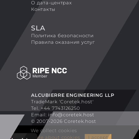
О дата-центрах
Контакты
SLA
Политика безопасности
Правила оказания услуг
ALCUBIERRE ENGINEERING LLP
TradeMark 'Coretek.host'
Tel. +44 7743126250
Email:
info@coretek.host
© 2007-2026 Coretek.host
We collect cookies
More about cookies
I accept