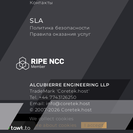
Контакты
SLA
Политика безопасности
Правила оказания услуг
ALCUBIERRE ENGINEERING LLP
TradeMark 'Coretek.host'
Tel. +44 7743126250
Email:
info@coretek.host
© 2007-2026 Coretek.host
We collect cookies
More about cookies
I accept