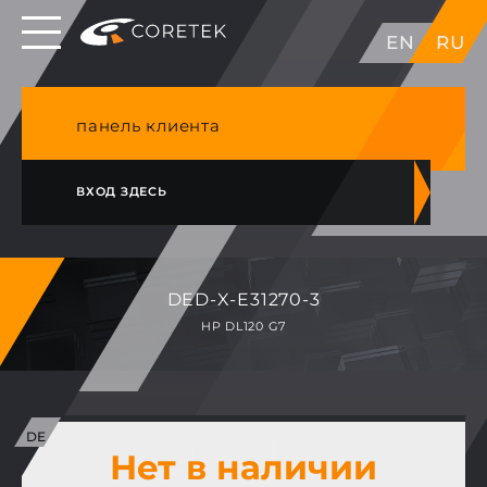
Выделенные серверы в ЕС, Японии, ГК, США
EN
RU
NVME VPS & cPanel премиум хостинг в
Германии
панель клиента
ВХОД ЗДЕСЬ
DED-X-E31270-3
HP DL120 G7
Нет в наличии