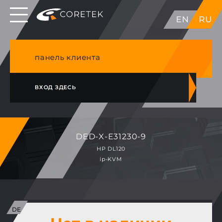
Выделенные серверы в ЕС, Японии, ГК, США
EN
RU
NVME VPS & cPanel премиум хостинг в
Германии
панель клиента
ВХОД ЗДЕСЬ
DED-X-E31230-9
HP DL120
ip-KVM