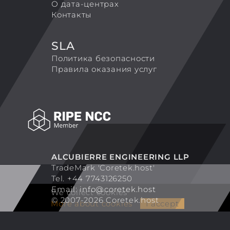
О дата-центрах
Контакты
SLA
Политика безопасности
Правила оказания услуг
ALCUBIERRE ENGINEERING LLP
TradeMark 'Coretek.host'
Tel. +44 7743126250
Email:
info@coretek.host
We collect cookies
© 2007-2026 Coretek.host
More about cookies
I accept