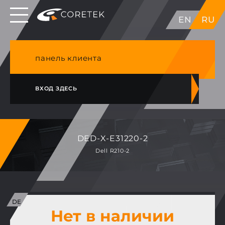
Выделенные серверы в ЕС, Японии, ГК, США
EN
RU
NVME VPS & cPanel премиум хостинг в
Германии
панель клиента
ВХОД ЗДЕСЬ
DED-X-E31220-2
Dell R210-2
Нет в наличии