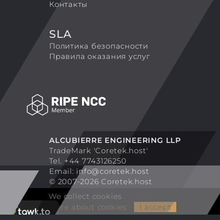
Контакты
SLA
Политика безопасности
Правила оказания услуг
ALCUBIERRE ENGINEERING LLP
TradeMark 'Coretek.host'
Tel. +44 7743126250
Email:
info@coretek.host
© 2007-2026 Coretek.host
We collect cookies
More about cookies
I accept