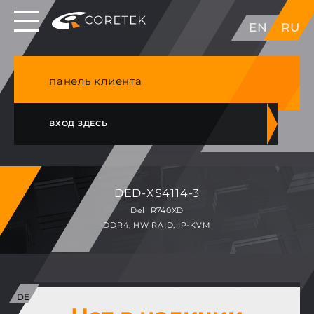
Выделенные серверы в ЕС, Японии, ГК, США
EN
RU
NVME VPS & cPanel премиум хостинг в
Германии
панель клиента
ВХОД ЗДЕСЬ
DED-XS4114-3
Dell R740XD
DDR4, HW RAID, IP-KVM