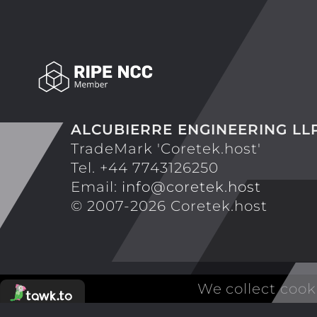
ALCUBIERRE ENGINEERING LL
TradeMark 'Coretek.host'
Tel. +44 7743126250
Email:
info@coretek.host
© 2007-2026 Coretek.host
We collect cook