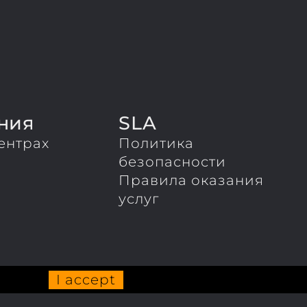
ния
SLA
ентрах
Политика
ы
безопасности
Правила оказания
услуг
I accept