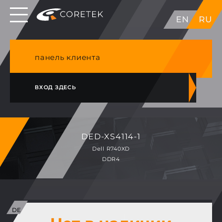
Выделенные серверы в ЕС, Японии, ГК, США
EN
RU
NVME VPS & cPanel премиум хостинг в
Германии
панель клиента
ВХОД ЗДЕСЬ
DED-XS4114-1
Dell R740XD
DDR4