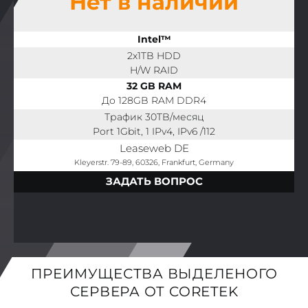
Нет в наличии
Intel™
2x1TB HDD
H/W RAID
32 GB RAM
До 128GB RAM DDR4
Трафик 30TB/месяц
Port 1Gbit, 1 IPv4, IPv6 /112
Leaseweb DE
Kleyerstr. 79-89, 60326, Frankfurt, Germany
ЗАДАТЬ ВОПРОС
ПРЕИМУЩЕСТВА ВЫДЕЛЕНОГО
СЕРВЕРА ОТ CORETEK