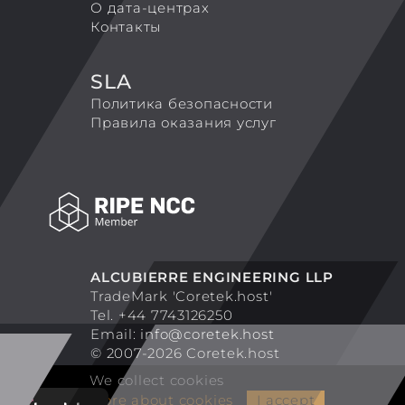
О дата-центрах
Контакты
SLA
Политика безопасности
Правила оказания услуг
ALCUBIERRE ENGINEERING LLP
TradeMark 'Coretek.host'
Tel. +44 7743126250
Email:
info@coretek.host
© 2007-2026 Coretek.host
We collect cookies
More about cookies
I accept