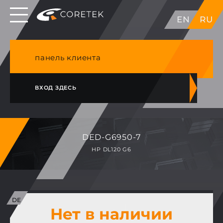
Выделенные серверы в ЕС, Японии, ГК, США
EN
RU
NVME VPS & cPanel премиум хостинг в
Германии
панель клиента
ВХОД ЗДЕСЬ
DED-G6950-7
HP DL120 G6
Нет в наличии