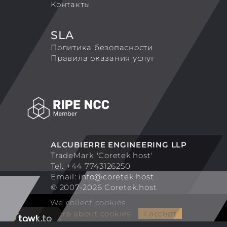
Контакты
SLA
Политика безопасности
Правила оказания услуг
ALCUBIERRE ENGINEERING LLP
TradeMark 'Coretek.host'
Tel. +44 7743126250
Email:
info@coretek.host
© 2007-2026 Coretek.host
We collect cookies
More about cookies
I accept