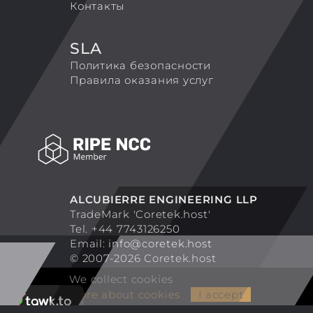
Контакты
SLA
Политика безопасности
Правила оказания услуг
ALCUBIERRE ENGINEERING LLP
TradeMark 'Coretek.host'
Tel. +44 7743126250
Email:
info@coretek.host
© 2007-2026 Coretek.host
We collect cookies
More about cookies
I accept