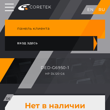
Выделенные серверы в ЕС, Японии, ГК, США
EN
RU
NVME VPS & cPanel премиум хостинг в
Германии
панель клиента
ВХОД ЗДЕСЬ
DED-G6950-1
HP DL120 G6
Нет в наличии