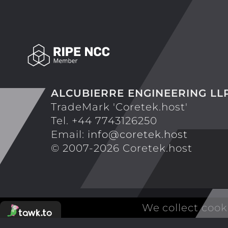
ALCUBIERRE ENGINEERING LL
TradeMark 'Coretek.host'
Tel. +44 7743126250
Email:
info@coretek.host
© 2007-2026 Coretek.host
We collect cook