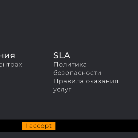
ния
SLA
ентрах
Политика
ы
безопасности
Правила оказания
услуг
I accept