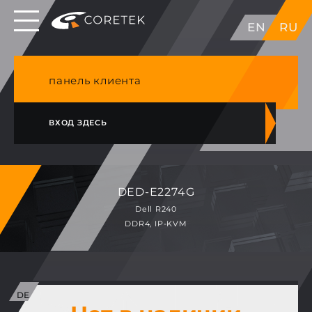
Выделенные серверы в ЕС, Японии, ГК, США
EN
RU
NVME VPS & cPanel премиум хостинг в
Германии
панель клиента
ВХОД ЗДЕСЬ
DED-E2274G
Dell R240
DDR4, IP-KVM