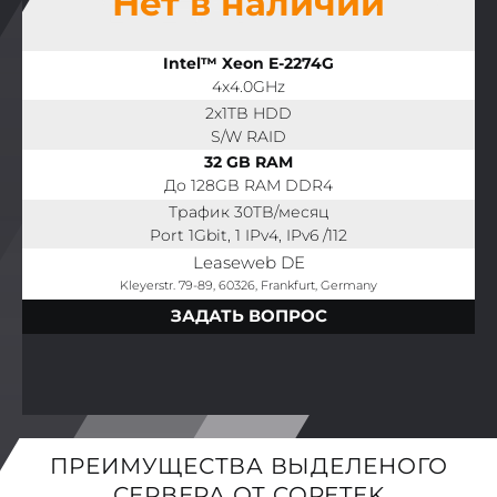
Нет в наличии
Intel™ Xeon E-2274G
4x4.0GHz
2x1TB HDD
S/W RAID
32 GB RAM
До 128GB RAM DDR4
Трафик 30TB/месяц
Port 1Gbit, 1 IPv4, IPv6 /112
Leaseweb DE
Kleyerstr. 79-89, 60326, Frankfurt, Germany
ЗАДАТЬ ВОПРОС
ПРЕИМУЩЕСТВА ВЫДЕЛЕНОГО
СЕРВЕРА ОТ CORETEK