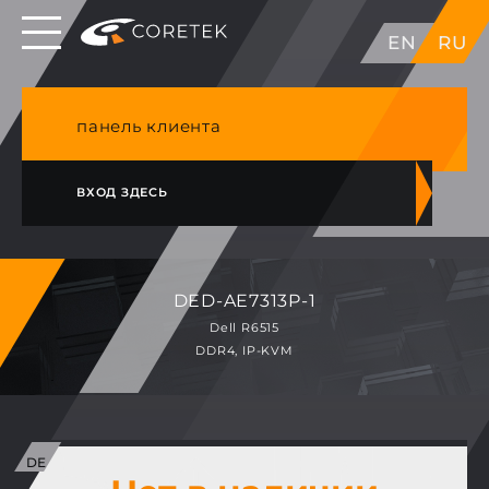
Выделенные серверы в ЕС, Японии, ГК, США
EN
RU
NVME VPS & cPanel премиум хостинг в
Германии
панель клиента
ВХОД ЗДЕСЬ
DED-AE7313P-1
Dell R6515
DDR4, IP-KVM