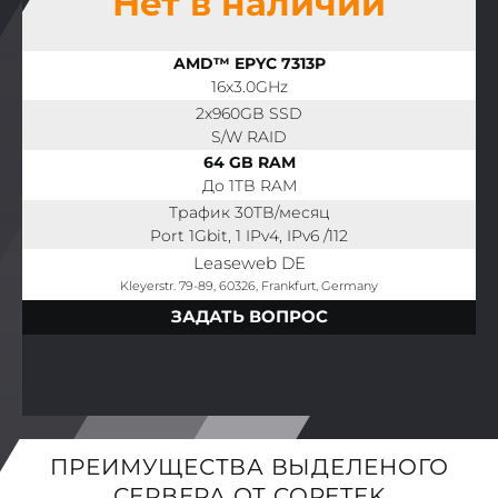
Нет в наличии
AMD™ EPYC 7313P
16x3.0GHz
2x960GB SSD
S/W RAID
64 GB RAM
До 1TB RAM
Трафик 30TB/месяц
Port 1Gbit, 1 IPv4, IPv6 /112
Leaseweb DE
Kleyerstr. 79-89, 60326, Frankfurt, Germany
ЗАДАТЬ ВОПРОС
ПРЕИМУЩЕСТВА ВЫДЕЛЕНОГО
СЕРВЕРА ОТ CORETEK