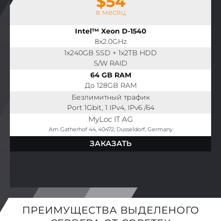
$54
в месяц
Intel™ Xeon D-1540
8x2.0GHz
1x240GB SSD + 1x2TB HDD
S/W RAID
64 GB RAM
До 128GB RAM
Безлимитный трафик
Port 1Gbit, 1 IPv4, IPv6 /64
MyLoc IT AG
Am Gatherhof 44, 40472, Dusseldorf, Germany
ЗАКАЗАТЬ
ПРЕИМУЩЕСТВА ВЫДЕЛЕНОГО