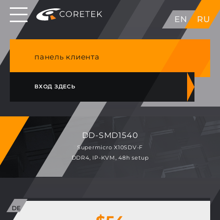
Выделенные серверы в ЕС, Японии, ГК, США
EN
RU
NVME VPS & cPanel премиум хостинг в
Германии
панель клиента
ВХОД ЗДЕСЬ
DD-SMD1540
Supermicro X10SDV-F
DDR4, IP-KVM, 48h setup