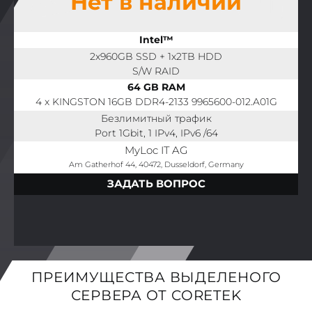
Нет в наличии
Intel™
2x960GB SSD + 1x2TB HDD
S/W RAID
64 GB RAM
4 x KINGSTON 16GB DDR4-2133 9965600-012.A01G
Безлимитный трафик
Port 1Gbit, 1 IPv4, IPv6 /64
MyLoc IT AG
Am Gatherhof 44, 40472, Dusseldorf, Germany
ЗАДАТЬ ВОПРОС
ПРЕИМУЩЕСТВА ВЫДЕЛЕНОГО
СЕРВЕРА ОТ CORETEK