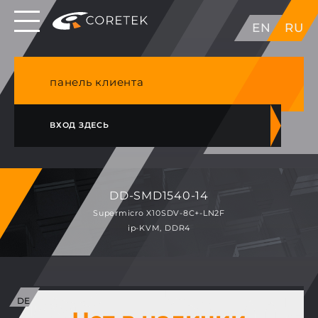
Выделенные серверы в ЕС, Японии, ГК, США
EN
RU
NVME VPS & cPanel премиум хостинг в
Германии
панель клиента
ВХОД ЗДЕСЬ
DD-SMD1540-14
Supermicro X10SDV-8C+-LN2F
ip-KVM, DDR4