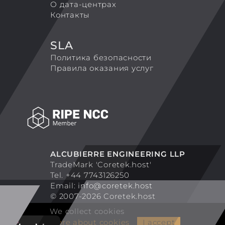
О дата-центрах
Контакты
SLA
Политика безопасности
Правила оказания услуг
ALCUBIERRE ENGINEERING LLP
TradeMark 'Coretek.host'
Tel. +44 7743126250
Email:
info@coretek.host
© 2007-2026 Coretek.host
We collect cookies
More about cookies
I accept