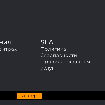
ния
SLA
ентрах
Политика
ы
безопасности
Правила оказания
услуг
I accept