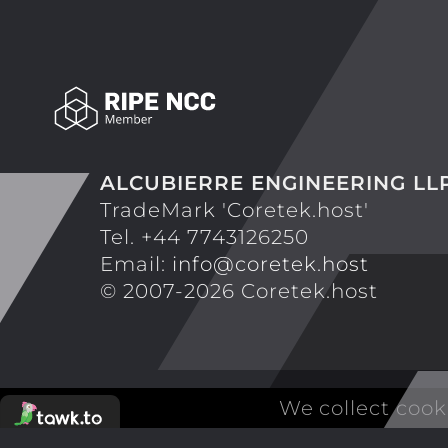
ALCUBIERRE ENGINEERING LL
TradeMark 'Coretek.host'
Tel. +44 7743126250
Email:
info@coretek.host
© 2007-2026 Coretek.host
We collect cook