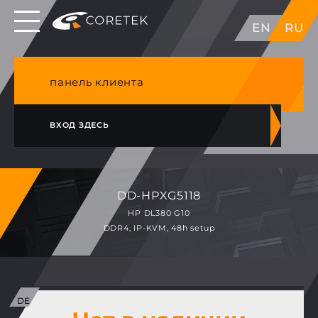
Выделенные серверы в ЕС, Японии, ГК, США
EN
RU
NVME VPS & cPanel премиум хостинг в
Германии
панель клиента
ВХОД ЗДЕСЬ
DD-HPXG5118
HP DL380 G10
DDR4, IP-KVM, 48h setup