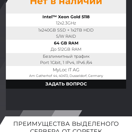
Нет в наличии
Intel™ Xeon Gold 5118
12x2.3GHz
1x240GB SSD + 1x2TB HDD
S/W RAID
64 GB RAM
До 512GB RAM
Безлимитный трафик
Port 1Gbit, 1 IPv4, IPv6 /64
MyLoc IT AG
Am Gatherhof 44, 40472, Dusseldorf, Germany
ЗАДАТЬ ВОПРОС
ПРЕИМУЩЕСТВА ВЫДЕЛЕНОГО
СЕРВЕРА ОТ CORETEK