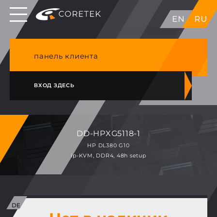
Выделенные серверы в ЕС, Японии, ГК, США
EN
RU
NVME VPS & cPanel премиум хостинг в
Германии
панель клиента
ВХОД ЗДЕСЬ
DD-HPXG5118-1
HP DL380 G10
ip-KVM, DDR4, 48h setup