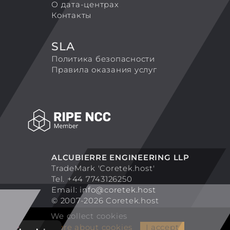
О дата-центрах
Контакты
SLA
Политика безопасности
Правила оказания услуг
ALCUBIERRE ENGINEERING LLP
TradeMark 'Coretek.host'
Tel. +44 7743126250
Email:
info@coretek.host
© 2007-2026 Coretek.host
We collect cookies
More about cookies
I accept