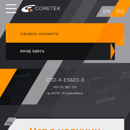
Выделенные серверы в ЕС, Японии, ГК, США
EN
RU
NVME VPS & cPanel премиум хостинг в
Германии
панель клиента
ВХОД ЗДЕСЬ
CTD-X-E5620-3
HP DL180 G6
ip-KVM, PrivateRack