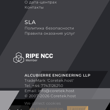
О дата-центрах
Контакты
SLA
Политика безопасности
Правила оказания услуг
ALCUBIERRE ENGINEERING LLP
TradeMark 'Coretek.host'
Tel. +44 7743126250
Email:
info@coretek.host
© 2007-2026 Coretek.host
We collect cookies
More about cookies
I accept