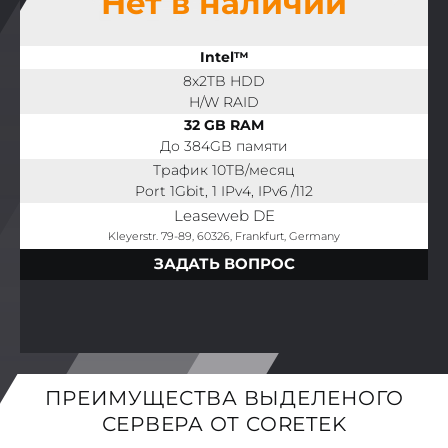
Нет в наличии
Intel™
8x2TB HDD
H/W RAID
32 GB RAM
До 384GB памяти
Трафик 10TB/месяц
Port 1Gbit, 1 IPv4, IPv6 /112
Leaseweb DE
Kleyerstr. 79-89, 60326, Frankfurt, Germany
ЗАДАТЬ ВОПРОС
ПРЕИМУЩЕСТВА ВЫДЕЛЕНОГО
СЕРВЕРА ОТ CORETEK