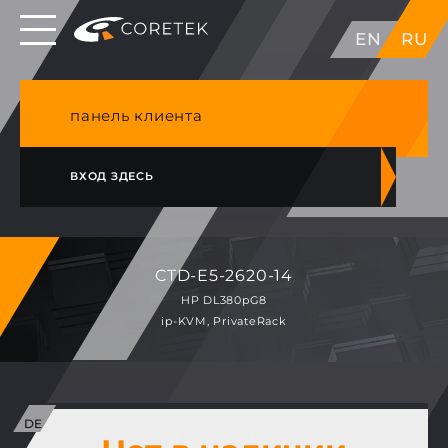
Выделенные серверы в ЕС, Японии, ГК, США
EN
RU
NVME VPS & cPanel премиум хостинг в
Германии
панель клиента
ВХОД ЗДЕСЬ
CTD-E5-2620-14
HP DL380pG8
ip-KVM, PrivateRack