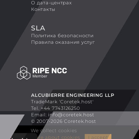
О дата-центрах
Контакты
SLA
Политика безопасности
Правила оказания услуг
ALCUBIERRE ENGINEERING LLP
TradeMark 'Coretek.host'
Tel. +44 7743126250
Email:
info@coretek.host
© 2007-2026 Coretek.host
We collect cookies
More about cookies
I accept