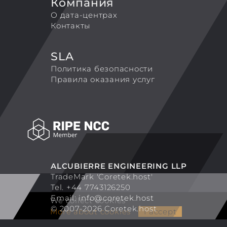
Компания
О дата-центрах
Контакты
SLA
Политика безопасности
Правила оказания услуг
ALCUBIERRE ENGINEERING LLP
TradeMark 'Coretek.host'
Tel. +44 7743126250
Email:
info@coretek.host
We collect cookies
© 2007-2026 Coretek.host
More about cookies
I accept