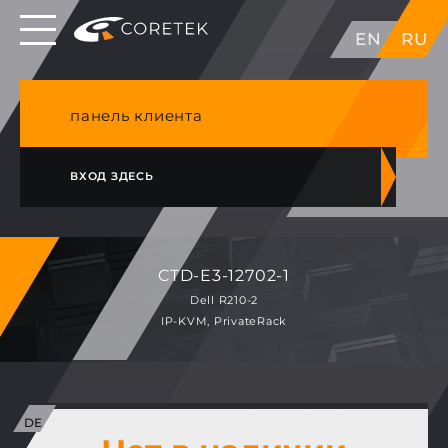
Выделенные серверы в ЕС, Японии, ГК, США
EN
RU
NVME VPS & cPanel премиум хостинг в
Германии
панель клиента
ВХОД ЗДЕСЬ
CTD-E3-12702-1
Dell R210-2
IP-KVM, PrivateRack