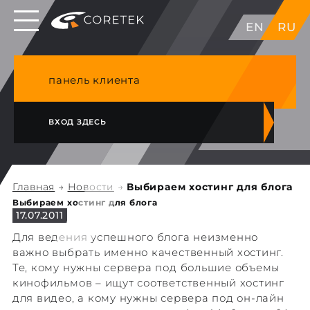
Выделенные серверы в ЕС, Японии, ГК, США
EN
RU
NVME VPS & cPanel премиум хостинг в
Германии
панель клиента
ВХОД ЗДЕСЬ
Главная
→
Новости
→
Выбираем хостинг для блога
Выбираем хостинг для блога
17.07.2011
Для ведения успешного блога неизменно
важно выбрать именно качественный хостинг.
Те, кому нужны сервера под большие объемы
кинофильмов – ищут соответственный хостинг
для видео, а кому нужны сервера под он-лайн