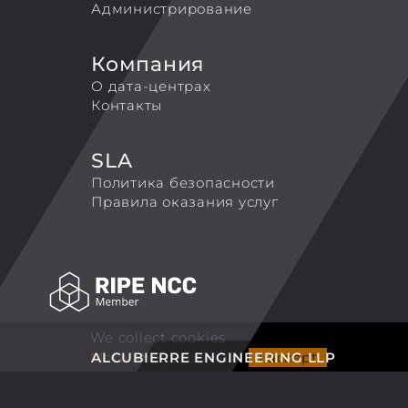
Администрирование
Компания
О дата-центрах
Контакты
SLA
Политика безопасности
Правила оказания услуг
We collect cookies
More about cookies
I accept
ALCUBIERRE ENGINEERING LLP
TradeMark 'Coretek.host'
Tel. +44 7743126250