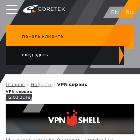
Выделенные серверы в ЕС, Японии, ГК, США
EN
RU
NVME VPS & cPanel премиум хостинг в
Германии
панель клиента
ВХОД ЗДЕСЬ
Главная
→
Новости
→
VPN сервис
VPN сервис
12.03.2018
Мы запустили новый проект -
vpnshell.ru