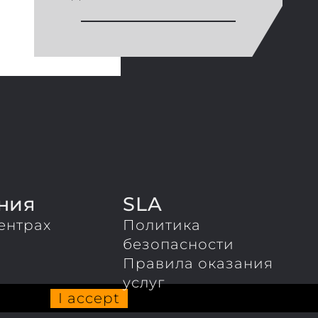
ния
SLA
ентрах
Политика
ы
безопасности
Правила оказания
услуг
I accept