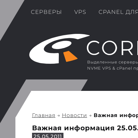
СЕРВЕРЫ
VPS
CPANEL ДЛ
Выделенные серверы 
NVME VPS & cPanel п
Главная
→
Новости
→
Важная информ
Важная информация 25.05.
25.05.2011