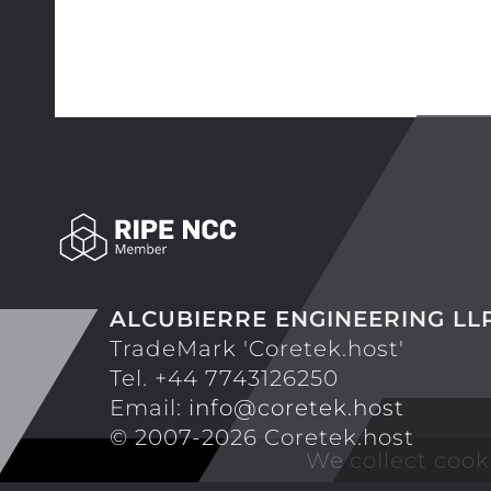
ALCUBIERRE ENGINEERING LL
TradeMark 'Coretek.host'
Tel. +44 7743126250
Email:
info@coretek.host
© 2007-2026 Coretek.host
We collect cook