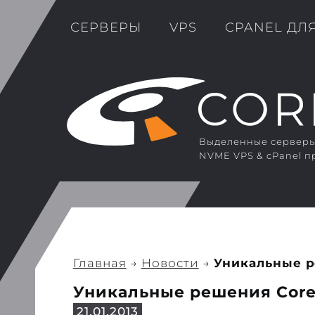
СЕРВЕРЫ
VPS
CPANEL ДЛ
Выделенные серверы 
NVME VPS & cPanel п
Главная
→
Новости
→
Уникальные р
Уникальные решения Core
21.01.2013