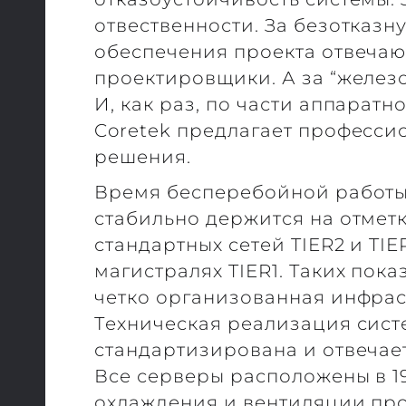
отвественности. За безотказ
обеспечения проекта отвечаю
проектировщики. А за “железо
И, как раз, по части аппарат
Coretek предлагает професси
решения.
Время бесперебойной работы
стабильно держится на отметк
стандартных сетей TIER2 и TIE
магистралях TIER1. Таких пок
четко организованная инфрас
Техническая реализация сис
стандартизирована и отвечае
Все серверы расположены в 1
охлаждения и вентиляции пр