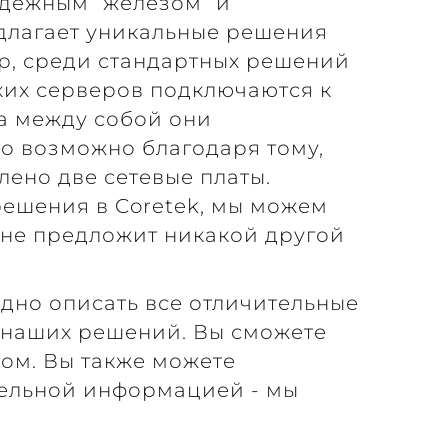
адежным “железом” и
длагает уникальные решения
р, среди стандартных решений
ских серверов подключаются к
 а между собой они
то возможно благодаря тому,
лено две сетевые платы.
решения в Coretek, мы можем
м не предложит никакой другой
удно описать все отличительные
 наших решений. Вы сможете
том. Вы также можете
тельной информацией - мы