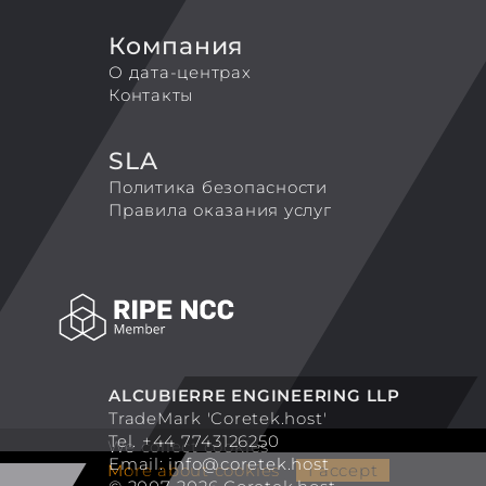
Компания
О дата-центрах
Контакты
SLA
Политика безопасности
Правила оказания услуг
ALCUBIERRE ENGINEERING LLP
TradeMark 'Coretek.host'
Tel. +44 7743126250
We collect cookies
Email:
info@coretek.host
More about cookies
I accept