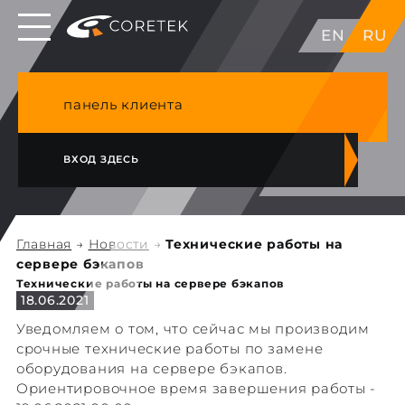
Выделенные серверы в ЕС, Японии, ГК, США
EN
RU
NVME VPS & cPanel премиум хостинг в
Германии
панель клиента
ВХОД ЗДЕСЬ
Главная
→
Новости
→
Технические работы на
сервере бэкапов
Технические работы на сервере бэкапов
18.06.2021
Уведомляем о том, что сейчас мы производим
срочные технические работы по замене
оборудования на сервере бэкапов.
Ориентировочное время завершения работы -