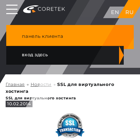
Выделенные серверы в ЕС, Японии, ГК, США
EN
RU
NVME VPS & cPanel премиум хостинг в
Германии
панель клиента
ВХОД ЗДЕСЬ
Главная
→
Новости
→
SSL для виртуального
хостинга
SSL для виртуального хостинга
10.02.2014