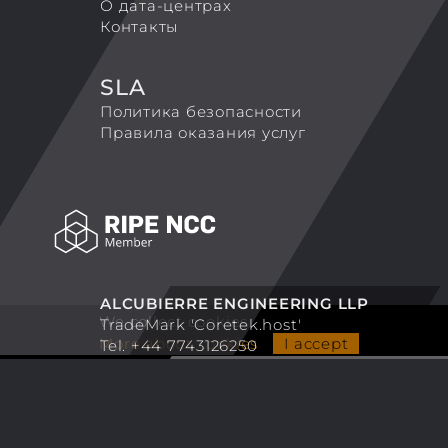
О дата-центрах
Контакты
SLA
Политика безопасности
Правила оказания услуг
ALCUBIERRE ENGINEERING LLP
We collect cookies
TradeMark 'Coretek.host'
More about cookies
I accept
Tel. +44 7743126250
Email:
info@coretek.host
© 2007-2026 Coretek.host