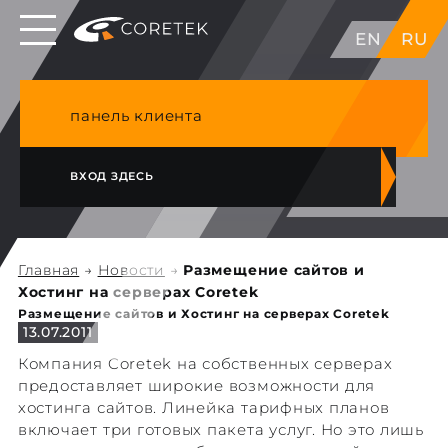
Выделенные серверы в ЕС, Японии, ГК, США
EN
RU
NVME VPS & cPanel премиум хостинг в
Германии
панель клиента
ВХОД ЗДЕСЬ
Главная
→
Новости
→
Размещение сайтов и
Хостинг на серверах Coretek
Размещение сайтов и Хостинг на серверах Coretek
13.07.2011
Компания Coretek на собственных серверах
предоставляет широкие возможности для
хостинга сайтов. Линейка тарифных планов
включает три готовых пакета услуг. Но это лишь