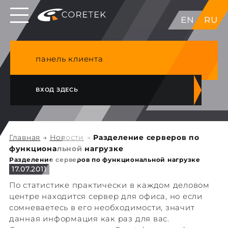
Выделенные серверы в ЕС, Японии, ГК, США
EN
RU
NVME VPS & cPanel премиум хостинг в
Германии
панель клиента
ВХОД ЗДЕСЬ
Главная
→
Новости
→
Разделение серверов по
функциональной нагрузке
Разделение серверов по функциональной нагрузке
17.07.2011
По статистике практически в каждом деловом
центре находится сервер для офиса, но если
сомневаетесь в его необходимости, значит
данная информация как раз для вас.