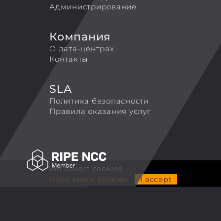
Администрирование
Компания
О дата-центрах
Контакты
SLA
Политика безопасности
Правила оказания услуг
We collect cookies
More about cookies
I accept
ALCUBIERRE ENGINEERING LLP
TradeMark 'Coretek.host'
Tel. +44 7743126250