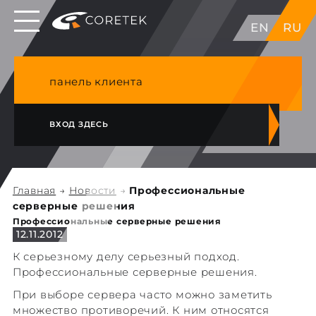
Выделенные серверы в ЕС, Японии, ГК, США
EN
RU
NVME VPS & cPanel премиум хостинг в
Германии
панель клиента
ВХОД ЗДЕСЬ
Главная
→
Новости
→
Профессиональные
серверные решения
Профессиональные серверные решения
12.11.2012
К серьезному делу серьезный подход.
Профессиональные серверные решения.
При выборе сервера часто можно заметить
множество противоречий. К ним относятся