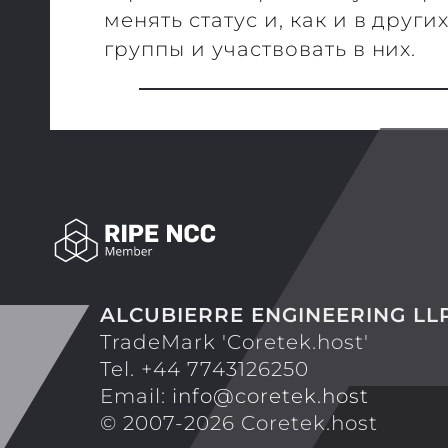
менять статус и, как и в други
группы и участвовать в них.
ALCUBIERRE ENGINEERING LL
TradeMark 'Coretek.host'
Tel. +44 7743126250
Email:
info@coretek.host
© 2007-2026 Coretek.host