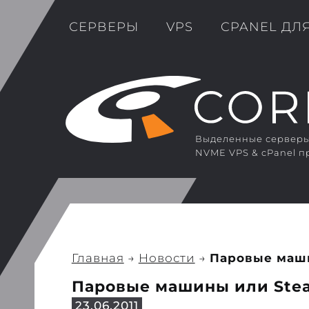
СЕРВЕРЫ
VPS
CPANEL ДЛ
Выделенные серверы 
NVME VPS & cPanel п
Главная
→
Новости
→
Паровые маши
Паровые машины или Stea
23.06.2011