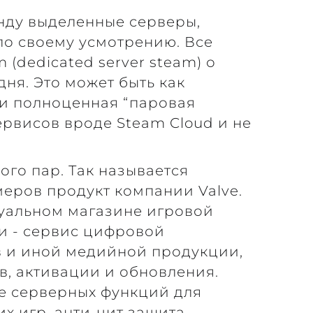
енду выделенные серверы,
по своему усмотрению. Все
 (dedicated server steam) о
ня. Это может быть как
 и полноценная “паровая
рвисов вроде Steam Cloud и не
ого пар. Так называется
еров продукт компании Valve.
туальном магазине игровой
и - сервис цифровой
в и иной медийной продукции,
в, активации и обновления.
е серверных функций для
х игр, анти-чит защита,