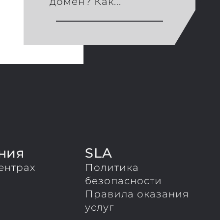
домен? Как...
ния
SLA
ентрах
Политика
ы
безопасности
Правила оказания
услуг