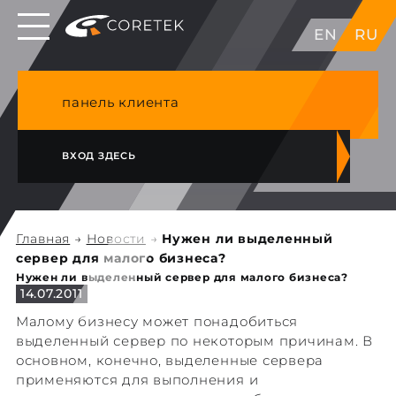
Выделенные серверы в ЕС, Японии, ГК, США
EN
RU
NVME VPS & cPanel премиум хостинг в
Германии
панель клиента
ВХОД ЗДЕСЬ
Главная
→
Новости
→
Нужен ли выделенный
сервер для малого бизнеса?
Нужен ли выделенный сервер для малого бизнеса?
14.07.2011
Малому бизнесу может понадобиться
выделенный сервер по некоторым причинам. В
основном, конечно, выделенные сервера
применяются для выполнения и