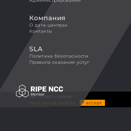
Администрирование
Компания
О дата-центрах
Контакты
SLA
Политика безопасности
Правила оказания услуг
We collect cookies
More about cookies
I accept
ALCUBIERRE ENGINEERING LLP
TradeMark 'Coretek.host'
Tel. +44 7743126250
Email:
info@coretek.host