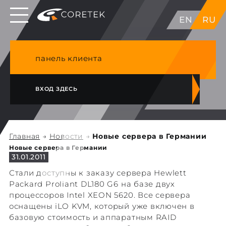
Выделенные серверы в ЕС, Японии, ГК, США
EN
RU
NVME VPS & cPanel премиум хостинг в
Германии
панель клиента
ВХОД ЗДЕСЬ
Главная
→
Новости
→
Новые сервера в Германии
Новые сервера в Германии
31.01.2011
Стали доступны к заказу сервера Hewlett
Packard Proliant DL180 G6 на базе двух
процессоров Intel XEON 5620. Все сервера
оснащены iLO KVM, который уже включен в
базовую стоимость и аппаратным RAID