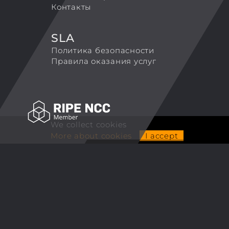
Контакты
SLA
Политика безопасности
Правила оказания услуг
We collect cookies
More about cookies
I accept
ALCUBIERRE ENGINEERING LLP
TradeMark 'Coretek.host'
Tel. +44 7743126250
Email:
info@coretek.host
© 2007-2026 Coretek.host