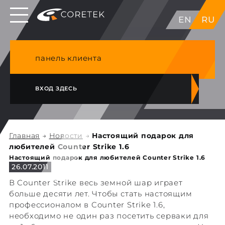
Выделенные серверы в ЕС, Японии, ГК, США
EN
RU
NVME VPS & cPanel премиум хостинг в
Германии
панель клиента
ВХОД ЗДЕСЬ
Главная
→
Новости
→
Настоящий подарок для
любителей Counter Strike 1.6
Настоящий подарок для любителей Counter Strike 1.6
26.07.2011
В Counter Strike весь земной шар играет
больше десяти лет. Чтобы стать настоящим
профессионалом в Counter Strike 1.6,
необходимо не один раз посетить серваки для