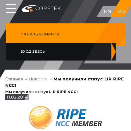
Выделенные серверы в ЕС, Японии, ГК, США
EN
RU
NVME VPS & cPanel премиум хостинг в
Германии
панель клиента
ВХОД ЗДЕСЬ
Главная
→
Новости
→
Мы получили статус LIR RIPE
NCC!
Мы получили статус LIR RIPE NCC!
11.02.2014