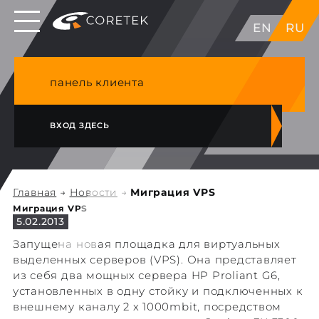
Выделенные серверы в ЕС, Японии, ГК, США
EN
RU
NVME VPS & cPanel премиум хостинг в
Германии
панель клиента
ВХОД ЗДЕСЬ
Главная
→
Новости
→
Миграция VPS
Миграция VPS
5.02.2013
Запущена новая площадка для виртуальных
выделенных серверов (VPS). Она представляет
из себя два мощных сервера HP Proliant G6,
установленных в одну стойку и подключенных к
внешнему каналу 2 х 1000mbit, посредством