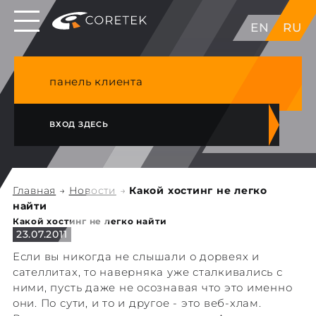
Выделенные серверы в ЕС, Японии, ГК, США
EN
RU
NVME VPS & cPanel премиум хостинг в
Германии
панель клиента
ВХОД ЗДЕСЬ
Главная
→
Новости
→
Какой хостинг не легко
найти
Какой хостинг не легко найти
23.07.2011
Если вы никогда не слышали о дорвеях и
сателлитах, то наверняка уже сталкивались с
ними, пусть даже не осознавая что это именно
они. По сути, и то и другое - это веб-хлам.