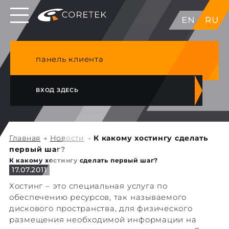
Выделенные серверы в ЕС, Японии, ГК, США
EN
RU
NVME VPS & cPanel премиум хостинг в
Германии
панель клиента
ВХОД ЗДЕСЬ
Главная
→
Новости
→
К какому хостингу сделать
первый шаг?
К какому хостингу сделать первый шаг?
17.07.2011
Хостинг – это специальная услуга по
обеспечению ресурсов, так называемого
дискового пространства, для физического
размещения необходимой информации на